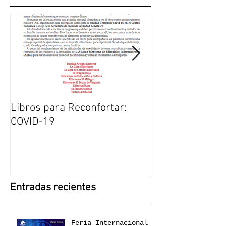
Libros para Reconfortar:
El duelo una ex
COVID-19
transformación:
en la FIL Guada
Crónica de Jalis
Entradas recientes
Feria Internacional