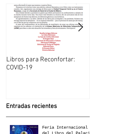
Libros para Reconfortar:
El duelo una ex
COVID-19
transformación:
en la FIL Guada
Crónica de Jalis
Entradas recientes
Feria Internacional
del Libro del Palacio