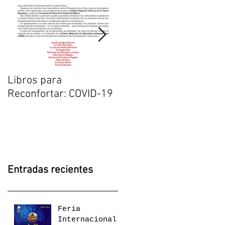
Libros para
El duelo una
Reconfortar: COVID-19
experiencia de
transformación: Eliza
Puente en la FIL
Guadalajara (La
Crónica de Jalisc
Entradas recientes
Feria
Internacional