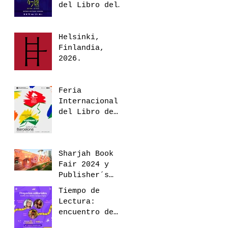
del Libro del
Palacio de
Minería 2026
Helsinki,
Finlandia,
2026.
Feria
Internacional
del Libro de
Guadalajara
2025
Sharjah Book
Fair 2024 y
Publisher´s
Conference
Tiempo de
Lectura:
encuentro de
escritores en