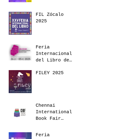
Baja
California
FIL Zócalo
2025
2025
Feria
Internacional
del Libro de
Abu Dhabi
FILEY 2025
Chennai
International
Book Fair
2025, India,
Tamil Nadu.
Feria