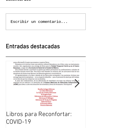
Escribir un comentario...
Entradas destacadas
Libros para Reconfortar:
El duelo una ex
COVID-19
transformación: